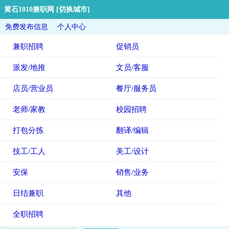
黄石1010兼职网
[切换城市]
免费发布信息
个人中心
兼职招聘
促销员
派发/地推
文员/客服
店员/营业员
餐厅/服务员
老师/家教
校园招聘
打包分拣
翻译/编辑
技工/工人
美工/设计
安保
销售/业务
日结兼职
其他
全职招聘